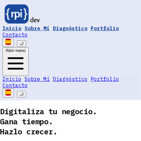
Inicio
Sobre Mí
Diagnóstico
Portfolio
Contacto
🌙
Abrir menú
Inicio
Sobre Mí
Diagnóstico
Portfolio
Contacto
🌙
Digitaliza tu negocio.
Gana tiempo.
Hazlo crecer.